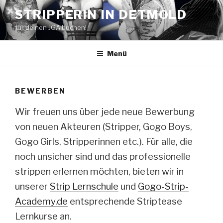
Zum
STRIPPERIN IN DETMOLD
Inhalt
für deinen JGA buchen!
springen
Menü
BEWERBEN
Wir freuen uns über jede neue Bewerbung
von neuen Akteuren (Stripper, Gogo Boys,
Gogo Girls, Stripperinnen etc.). Für alle, die
noch unsicher sind und das professionelle
strippen erlernen möchten, bieten wir in
unserer
Strip Lernschule
und
Gogo-Strip-
Academy.de
entsprechende Striptease
Lernkurse an.