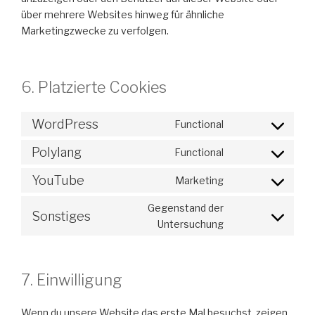
über mehrere Websites hinweg für ähnliche
Marketingzwecke zu verfolgen.
6. Platzierte Cookies
WordPress
Functional
Consent
to
Polylang
Functional
Consent
service
to
wordpress
YouTube
Marketing
Consent
service
to
polylang
Gegenstand der
Sonstiges
service
Consent
Untersuchung
youtube
to
service
sonstiges
7. Einwilligung
Wenn du unsere Website das erste Mal besuchst, zeigen