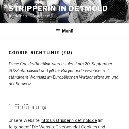
Zum
STRIPPERIN IN DETMOLD
Inhalt
für deinen JGA buchen!
springen
Menü
COOKIE-RICHTLINIE (EU)
Diese Cookie-Richtlinie wurde zuletzt am 20. September
2023 aktualisiert und gilt für Bürger und Einwohner mit
ständigem Wohnsitz im Europäischen Wirtschaftsraum und
der Schweiz.
1. Einführung
Unsere Website,
https://stripperin-detmold.de
(im
folgenden: "Die Website") verwendet Cookies und